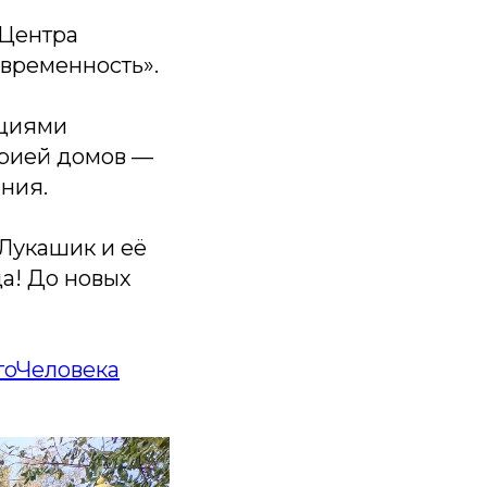
 Центра
овременность».
ициями
орией домов —
ния.
Лукашик и её
да! До новых
оЧеловека