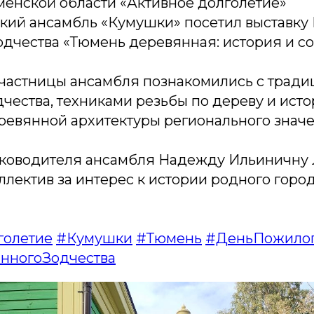
енской области «Активное долголетие»
кий ансамбль «Кумушки» посетил выставку
одчества «Тюмень деревянная: история и с
участницы ансамбля познакомились с трад
чества, техниками резьбы по дереву и ист
ревянной архитектуры регионального значе
ководителя ансамбля Надежду Ильиничну 
лектив за интерес к истории родного горо
голетие
#Кумушки
#Тюмень
#ДеньПожилог
нногоЗодчества