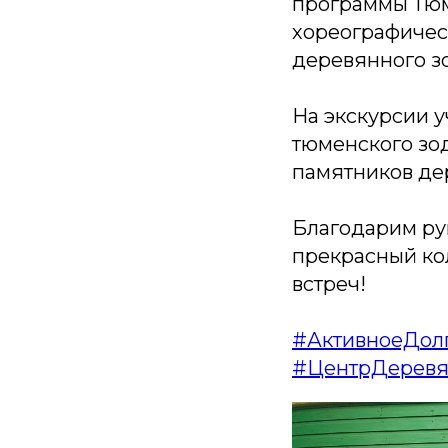
программы Тюм
хореографичес
деревянного з
На экскурсии 
тюменского зод
памятников де
Благодарим ру
прекрасный кол
встреч!
#АктивноеДол
#ЦентрДеревя