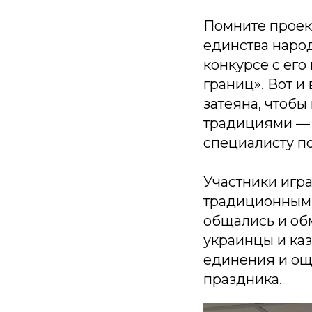
Помните проек
единства народ
конкурсе с ег
границ». Вот и
затеяна, чтобы
традициями — 
специалисту по
Участники игра
традиционными
общались и обм
украинцы и каз
единения и ощ
праздника.