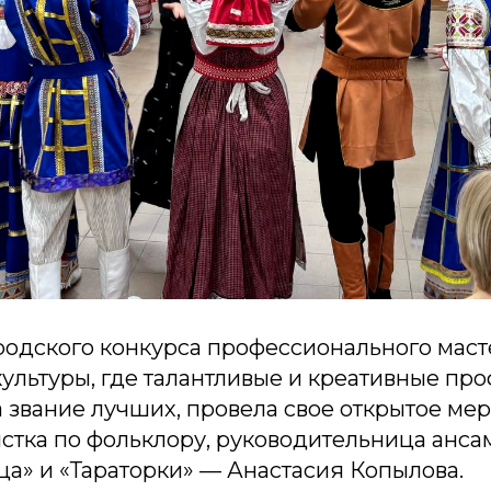
ородского конкурса профессионального мас
культуры, где талантливые и креативные пр
 звание лучших, провела свое открытое ме
стка по фольклору, руководительница анса
а» и «Тараторки» — Анастасия Копылова.