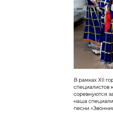
В рамках XII г
специалистов 
соревнуются за
наша специали
песни «Звонниц