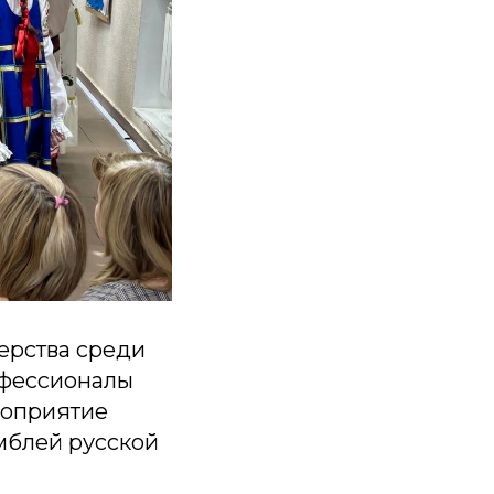
терства среди
офессионалы
роприятие
мблей русской