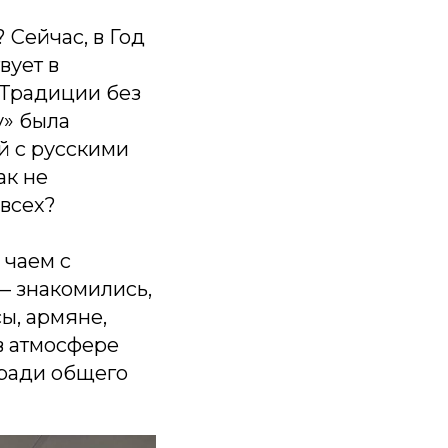
Сейчас, в Год
вует в
 Традиции без
у» была
й с русскими
ак не
 всех?
 чаем с
— знакомились,
ы, армяне,
 в атмосфере
 ради общего