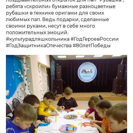
ребята «скроили» бумажные разноцветные
рубашки в технике оригами для своих
любимых пап. Ведь подарки, сделанные
своими руками, несут в себе много
положительных эмоций.
#культурадляшкольника #ГодГероевРоссии
#ГодЗащитникаОтечества #80летПобеды