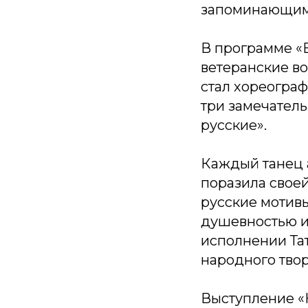
запоминающим
В программе «
ветеранские в
стал хореогра
три замечатель
русские».
Каждый танец а
поразила свое
русские мотивы
душевностью и 
исполнении Та
народного твор
Выступление «