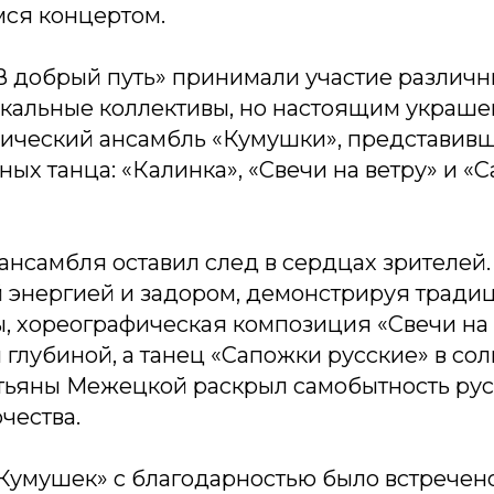
ся концертом.
В добрый путь» принимали участие различ
окальные коллективы, но настоящим украш
фический ансамбль «Кумушки», представив
ных танца: «Калинка», «Свечи на ветру» и «
нсамбля оставил след в сердцах зрителей.
й энергией и задором, демонстрируя трад
, хореографическая композиция «Свечи на 
глубиной, а танец «Сапожки русские» в со
тьяны Межецкой раскрыл самобытность рус
чества.
Кумушек» с благодарностью было встречено