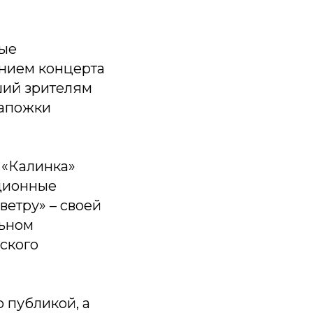
ные
ением концерта
ший зрителям
Сапожки
 «Калинка»
иционные
ветру» – своей
льном
ского
 публикой, а