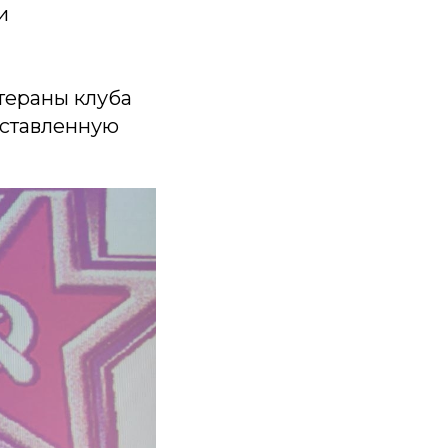
и
тераны клуба
оставленную