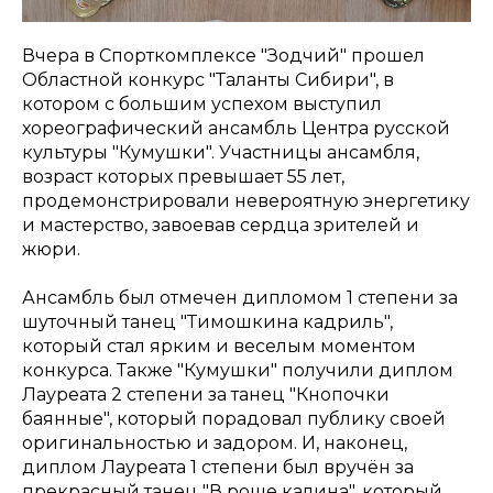
Вчера в Спорткомплексе "Зодчий" прошел
Областной конкурс "Таланты Сибири", в
котором с большим успехом выступил
хореографический ансамбль Центра русской
культуры "Кумушки". Участницы ансамбля,
возраст которых превышает 55 лет,
продемонстрировали невероятную энергетику
и мастерство, завоевав сердца зрителей и
жюри.
Ансамбль был отмечен дипломом 1 степени за
шуточный танец "Тимошкина кадриль",
который стал ярким и веселым моментом
конкурса. Также "Кумушки" получили диплом
Лауреата 2 степени за танец "Кнопочки
баянные", который порадовал публику своей
оригинальностью и задором. И, наконец,
диплом Лауреата 1 степени был вручён за
прекрасный танец "В роще калина", который